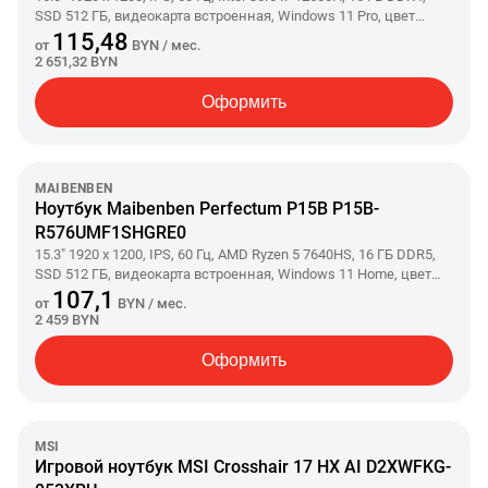
SSD 512 ГБ, видеокарта встроенная, Windows 11 Pro, цвет
крышки серый, аккумулятор 62.37 Вт·ч
115,48
от
BYN
/ мес.
2 651,32 BYN
Оформить
MAIBENBEN
Ноутбук Maibenben Perfectum P15B P15B-
R576UMF1SHGRE0
15.3" 1920 x 1200, IPS, 60 Гц, AMD Ryzen 5 7640HS, 16 ГБ DDR5,
SSD 512 ГБ, видеокарта встроенная, Windows 11 Home, цвет
крышки серый, аккумулятор 90 Вт·ч
107,1
от
BYN
/ мес.
2 459 BYN
Оформить
MSI
Игровой ноутбук MSI Crosshair 17 HX AI D2XWFKG-