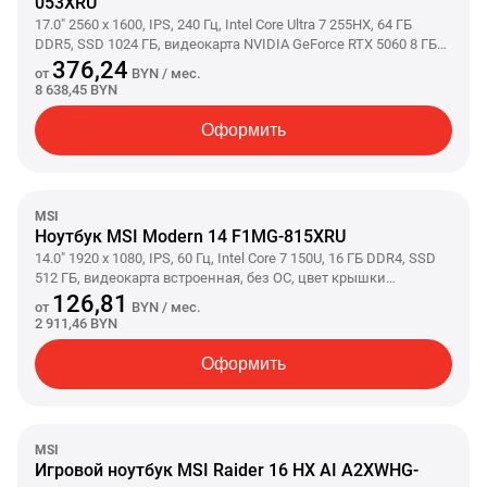
053XRU
17.0" 2560 x 1600, IPS, 240 Гц, Intel Core Ultra 7 255HX, 64 ГБ
DDR5, SSD 1024 ГБ, видеокарта NVIDIA GeForce RTX 5060 8 ГБ
(TGP 115 Вт), без ОС, цвет крышки черный, аккумулятор 90
376,24
от
BYN
/ мес.
Вт·ч
8 638,45 BYN
Оформить
MSI
Ноутбук MSI Modern 14 F1MG-815XRU
14.0" 1920 x 1080, IPS, 60 Гц, Intel Core 7 150U, 16 ГБ DDR4, SSD
512 ГБ, видеокарта встроенная, без ОС, цвет крышки
серебристый, аккумулятор 46.8 Вт·ч
126,81
от
BYN
/ мес.
2 911,46 BYN
Оформить
MSI
Игровой ноутбук MSI Raider 16 HX AI A2XWHG-