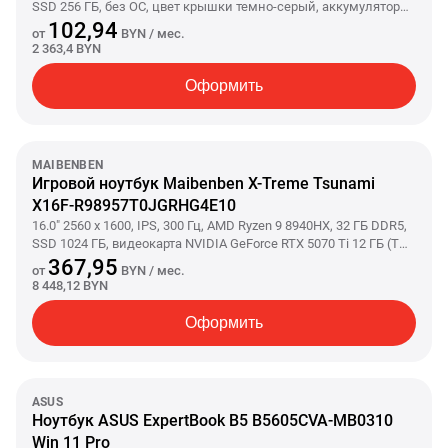
SSD 256 ГБ, без ОС, цвет крышки темно-серый, аккумулятор
35 Вт·ч
102,94
от
BYN
/ мес.
2 363,4 BYN
Оформить
MAIBENBEN
Игровой ноутбук Maibenben X-Treme Tsunami
X16F-R98957T0JGRHG4E10
16.0" 2560 x 1600, IPS, 300 Гц, AMD Ryzen 9 8940HX, 32 ГБ DDR5,
SSD 1024 ГБ, видеокарта NVIDIA GeForce RTX 5070 Ti 12 ГБ (TGP
140 Вт), Windows 11 Home, цвет крышки серый, аккумулятор
367,95
от
BYN
/ мес.
80 Вт·ч
8 448,12 BYN
Оформить
ASUS
Ноутбук ASUS ExpertBook B5 B5605CVA-MB0310
Win 11 Pro