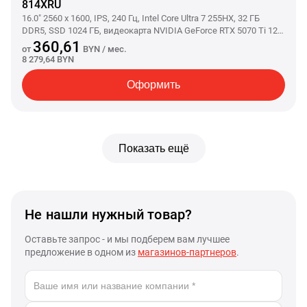
814XRU
16.0" 2560 x 1600, IPS, 240 Гц, Intel Core Ultra 7 255HX, 32 ГБ
DDR5, SSD 1024 ГБ, видеокарта NVIDIA GeForce RTX 5070 Ti 12
ГБ (TGP 140 Вт), без ОС, цвет крышки черный, аккумулятор
360,61
от
BYN
/ мес.
99.9 Вт·ч
8 279,64 BYN
Оформить
Показать ещё
Не нашли нужный товар?
Оставьте запрос - и мы подберем вам лучшее
предложение в одном из
магазинов-партнеров
.