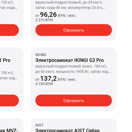
120 кг),
взрослый/подростковый, до 24 км/ч,
апас хода
запас хода 40 км, аккумулятор 20 А·ч,
едний
задний привод, колеса 14"/14", вес 65 кг
96,26
от
BYN
/ мес.
кг
2 210 BYN
Оформить
IKINGI
1 Pro
Электросамокат IKINGI G2 Pro
взрослый/подростковый (макс. 160 кг),
до 60 км/ч, мощность 1600 Вт, запас хода
150 кг),
45 км, аккумулятор 20 А·ч, колеса 10"/10",
137,2
запас хода
от
BYN
/ мес.
вес 43 кг
5 кг
3 150 BYN
Оформить
AIST
ак MVZ-
Электросамокат AIST Сябар