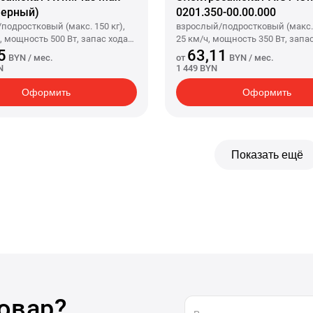
черный)
0201.350-00.00.000
подростковый (макс. 150 кг),
взрослый/подростковый (макс. 9
, мощность 500 Вт, запас хода
25 км/ч, мощность 350 Вт, запас
умулятор 12 А·ч, задний привод,
км, аккумулятор 10.4 А·ч, задни
5
63,11
BYN
/ мес.
от
BYN
/ мес.
/10", вес 16 кг
колеса 8.5"/8.5", вес 18 кг
N
1 449 BYN
Оформить
Оформить
Показать ещё
овар?