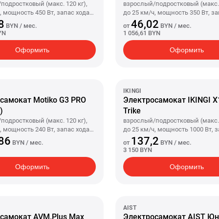
подростковый (макс. 120 кг),
взрослый/подростковый (макс. 
, мощность 450 Вт, запас хода
до 25 км/ч, мощность 350 Вт, з
умулятор 15.3 А·ч, задний
25 км, аккумулятор 7.5 А·ч, пер
8
46,02
BYN
/ мес.
от
BYN
/ мес.
леса 10"/10", вес 24.3 кг
привод, колеса 8.5"/8.5", вес 16 
YN
1 056,61 BYN
Оформить
Оформить
IKINGI
самокат Motiko G3 PRO
Электросамокат IKINGI X
)
Trike
подростковый (макс. 120 кг),
взрослый/подростковый (макс. 
, мощность 240 Вт, запас хода
до 25 км/ч, мощность 1000 Вт, 
умулятор 18 А·ч, полный
50 км, аккумулятор 23 А·ч, вес 6
86
137,2
BYN
/ мес.
от
BYN
/ мес.
леса 11"/11", вес 33 кг
3 150 BYN
Оформить
Оформить
AIST
самокат AVM.Plus Max
Электросамокат AIST Юн