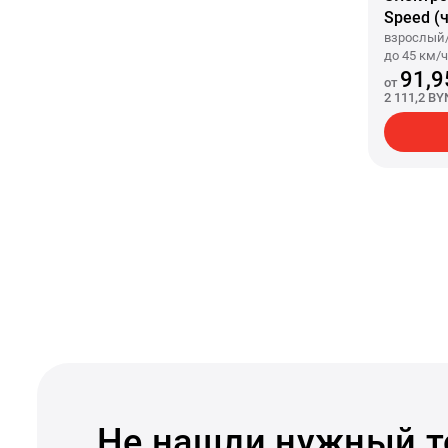
Speed (
взрослый/
до 45 км/ч
50 км, акк
91,9
от
колеса 10"
2 111,2 BY
Не нашли нужный т