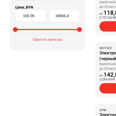
взрослый/
до 25 км/ч
Цена, BYN
75 км, акк
118,
от
привод, ко
2 727,66 B
Сбросить фильтры
MOTIKO
Электро
(черный
взрослый/
до 25 км/ч
45 км, акк
142,
от
привод, ко
3 280 BYN
AVM
Электро