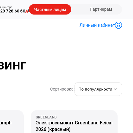
т-центр:
Партнерам
Частным лицам
29 728 60 60
Личный кабинет
зинг
Сортировка:
По популярности
GREENLAND
iumph
Электросамокат GreenLand Feicai
2026 (красный)