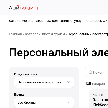
Каталог
Условия лизинга
О компании
Популярные вопросы
Фи
Главная
Каталог
Спорт и туризм
Персональный электрот
Персональный эле
Подкатегория
Персональный электротранспорт
135
товаров
Бренд
NINEBOT
Электро
Все бренды
KickSco