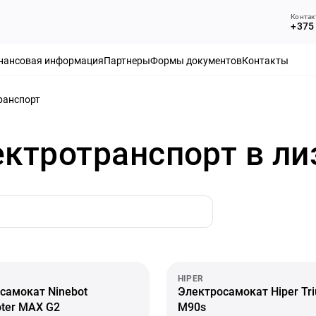
Контак
+375 
нансовая информация
Партнеры
Формы документов
Контакты
ранспорт
ктротранспорт в ли
HIPER
самокат Ninebot
Электросамокат Hiper Tr
oter MAX G2
M90s