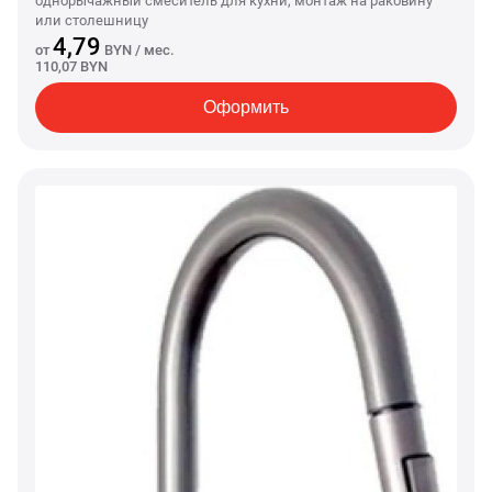
однорычажный смеситель для кухни, монтаж на раковину
или столешницу
4,79
от
BYN
/ мес.
110,07 BYN
Оформить