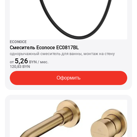
ECONOCE
Смеситель Econoce EC0817BL
однорычажный смеситель для ванны, монтаж на стену
5,26
от
BYN
/ мес.
120,83 BYN
Оформить