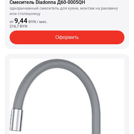
Смеситель Diadonna Д60-0005QH
однорычажный смеситель для кухни, монтаж на раковину
или столешницу
9,44
от
BYN
/ мес.
216,7 BYN
Оформить