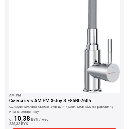
AM.PM
Смеситель AM.PM X-Joy S F85B07605
однорычажный смеситель для кухни, монтаж на раковину
или столешницу
10,38
от
BYN
/ мес.
238,32 BYN