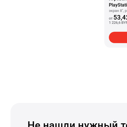
PlayStat
экран 8", 
53,4
от
1 226,6 BY
Не нашли нужный т