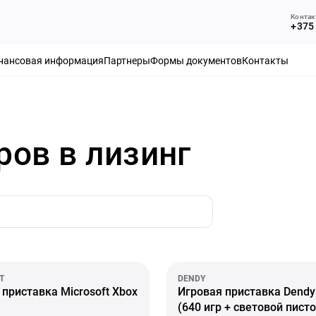
Контак
+375 
нансовая информация
Партнеры
Формы документов
Контакты
ров в лизинг
T
DENDY
 приставка Microsoft Xbox
Игровая приставка Dendy
(640 игр + световой пист