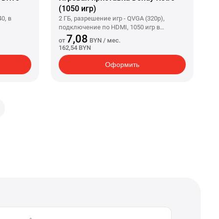
(1050 игр)
0, в
2 ГБ, разрешение игр - QVGA (320p),
подключение по HDMI, 1050 игр в
комплекте
7,08
от
BYN
/ мес.
162,54 BYN
Оформить