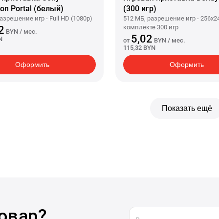
ion Portal (белый)
(300 игр)
разрешение игр - Full HD (1080p)
512 МБ, разрешение игр - 256x24
комплекте 300 игр
2
BYN
/ мес.
5,02
N
от
BYN
/ мес.
115,32 BYN
Оформить
Оформить
Показать ещё
овар?