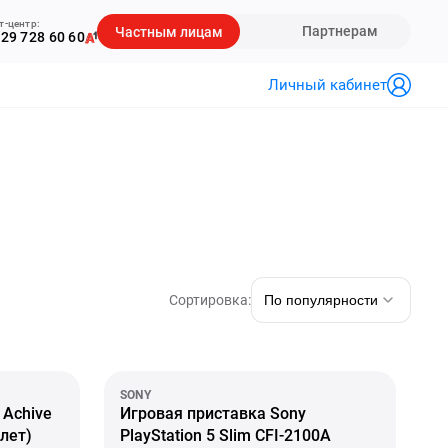
т-центр:
Партнерам
Частным лицам
29 728 60 60
Личный кабинет
Сортировка:
По популярности
SONY
 Achive
Игровая приставка Sony
олет)
PlayStation 5 Slim CFI-2100A