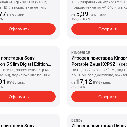
ешение игр - 4K UHD (2160p),
1 ГБ, разрешение игр - 256x240,
 HDR, в комплекте нет игр
подключение по AV, 640 игр в 
77
5,39
BYN
/ мес.
от
BYN
/ мес.
YN
123,66 BYN
Оформить
Оформить
KINGPRICE
 приставка Sony
Игровая приставка Kingpr
on 5 Slim Digital Edition
Portable Zeus KCPSZ1 (се
 (2 ревизия, без
ь 825 ГБ, разрешение игр 4K
глянцевый экран 3.5" IPS, под
x2160), подключение по HDMI,
по HDMI, без дисковода, архите
да)
вода, архитектура ГП AMD RDNA
ARM Mali-G31 MP2
91
17,12
BYN
/ мес.
от
BYN
/ мес.
оводной геймпад, 1 шт в
YN
393 BYN
е
Оформить
Оформить
DENDY
 приставка Sony
Игровая приставка Dendy 