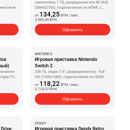
накопитель 1 ТБ, разрешение игр 4K UHD
комплекте
(3840x2160), подключение по HDMI, с
дисководом, архитектура ГП AMD RDNA
134,25
от
BYN
/ мес.
2.0, беспроводной геймпад, 1 шт в
3 082,44 BYN
комплекте
Оформить
NINTENDO
ice
Игровая приставка Nintendo
рый)
Switch 2
ключение
256 ГБ, экран 7.9", разрешение игр - Full
ктура ГП
HD (1920x1080), подключение по HDMI
118,22
от
BYN
/ мес.
2 714,37 BYN
Оформить
DENDY
Drive
Игровая приставка Dendy Retro