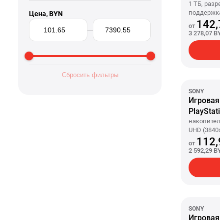
1 ТБ, разр
поддержка
Цена, BYN
142,
от
3 278,07 B
Сбросить фильтры
SONY
Игровая
PlayStati
CFI-21XX
накопител
UHD (3840
дисково
без диско
112,
от
2.0, беспр
2 592,29 B
комплект
SONY
Игровая