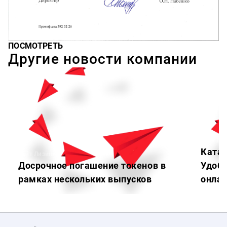
ПОСМОТРЕТЬ
Другие новости компании
Лайт Ли
Катал
Лайт Лизинг
Досрочное погашение токенов в
Удобн
рамках нескольких выпусков
онлай